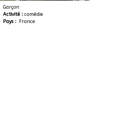
Christophe Bergerot
Garçon
Activité :
comédie
Pays :
France