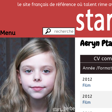
le site français de référence où talent rime 
Menu
Aeryn Pt
CV com
Année /
Format
2012
Film
2012
Film