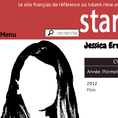
le site français de référence où talent rime 
Menu
Jessica Er
C
Année /
Format
2012
Film