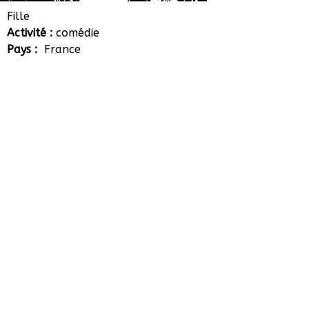
Jessica Errero
Fille
Activité :
comédie
Pays :
France