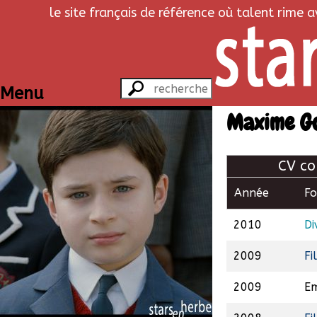
le site français de référence où talent rime 
Menu
Maxime G
CV co
Année
F
2010
Di
2009
Fi
2009
Em