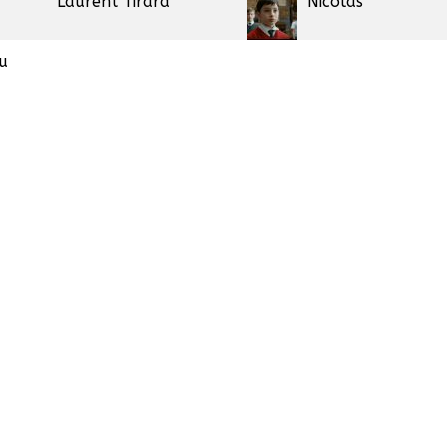
Laurent Tirard
Nicolas
du