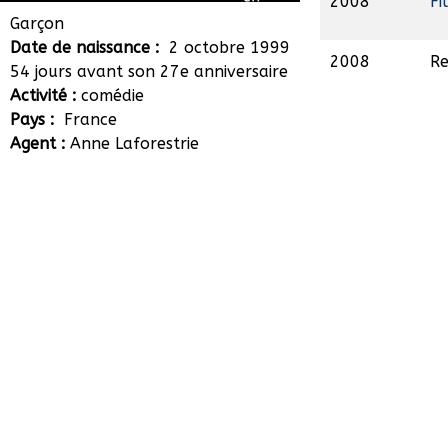
2008
Fi
Maxime Godart
Garçon
Date de naissance :
2 octobre 1999
2008
Re
54 jours avant son 27e anniversaire
Activité :
comédie
Pays :
France
Agent :
Anne Laforestrie