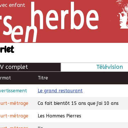
avec enfant
rlet
V complet
Télévision
ormat
Titre
vertissement
Le grand restaurant
urt-métrage
Ca fait bientôt 15 ans que j'ai 10 ans
urt-métrage
Les Hommes Pierres