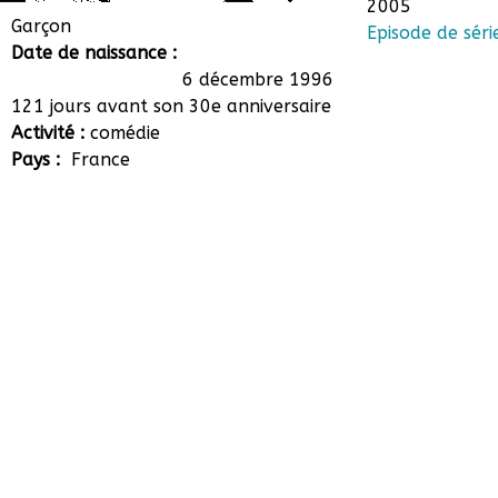
2005
Adrien Monange
Garçon
Episode de séri
Date de naissance :
6 décembre 1996
121 jours avant son 30e anniversaire
Activité :
comédie
Pays :
France