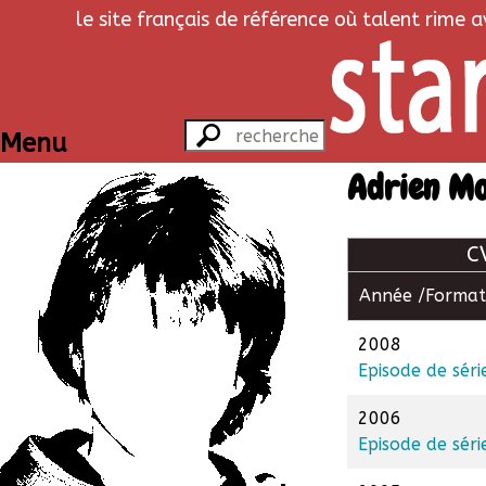
le site français de référence où talent rime 
Menu
Adrien M
C
Année /
Format
2008
Episode de séri
2006
Episode de séri