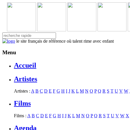
le site français de référence où talent rime avec enfant
Menu
Accueil
Artistes
Artistes :
A
B
C
D
E
F
G
H
I
J
K
L
M
N
O
P
Q
R
S
T
U
V
W
Films
Films :
A
B
C
D
E
F
G
H
I
J
K
L
M
N
O
P
Q
R
S
T
U
V
W
X
Agenda