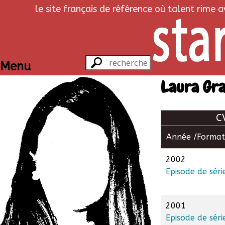
le site français de référence où talent rime 
Menu
Laura Gra
C
Année /
Format
2002
Episode de séri
2001
Episode de séri