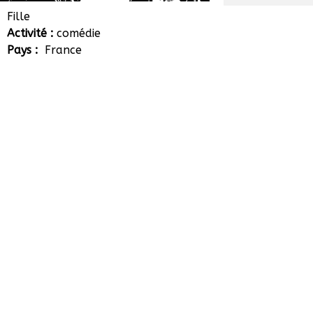
Laura Granier
Fille
Activité :
comédie
Pays :
France