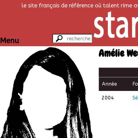
le site français de référence où talent rime 
Menu
Amélie We
Année
F
2004
Sé