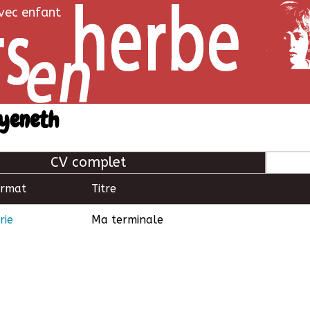
avec enfant
yeneth
CV complet
ormat
Titre
rie
Ma terminale