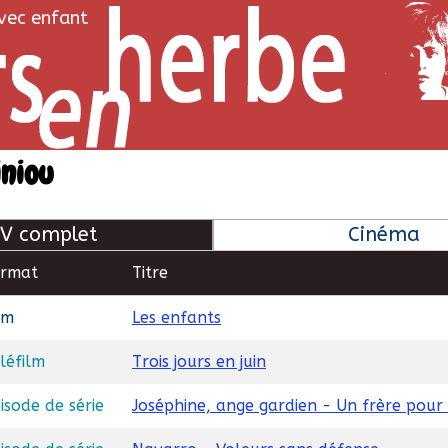
avec enfant
iniou
V complet
Cinéma
ormat
Titre
lm
Les enfants
léfilm
Trois jours en juin
isode de série
Joséphine, ange gardien - Un frère pour