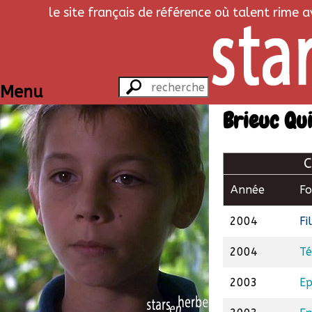
le site français de référence où talent rime 
Menu
Brieuc Qu
C
Année
F
2004
Fi
2004
Té
2003
Ep