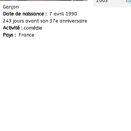
2003
Ep
Brieuc Quiniou
Garçon
Date de naissance :
7 avril 1990
243 jours avant son 37e anniversaire
Activité :
comédie
Pays :
France