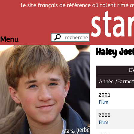
le site français de référence où talent rime 
Menu
Haley Joe
C
Année /
Format
2001
Film
2000
Film