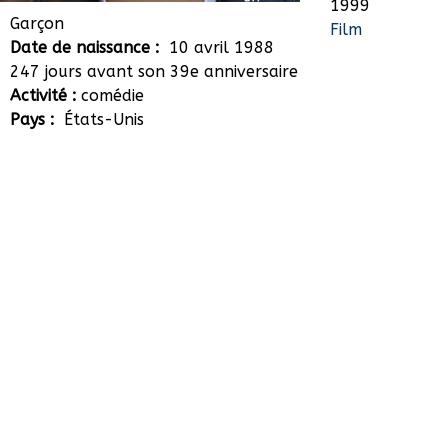
1999
Haley Joel Osment
Garçon
Film
Date de naissance :
10 avril 1988
247 jours avant son 39e anniversaire
Activité :
comédie
Pays :
États-Unis