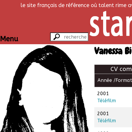
le site français de référence où talent rime 
Menu
Vanessa B
CV com
Année /
Format
2001
Téléfilm
2001
Téléfilm