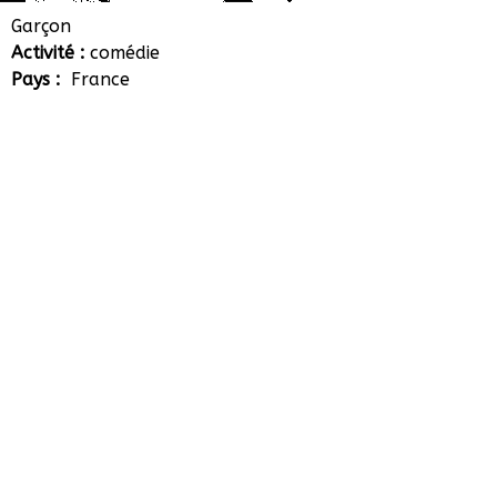
Côme Rossignol de la
Garçon
Activité :
comédie
Ronde
Pays :
France