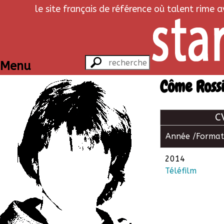
le site français de référence où talent rime 
Menu
Côme Ross
C
Année /
Format
2014
Téléfilm