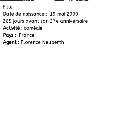
Daphné Tarka
Fille
Date de naissance :
19 mai 2000
285 jours avant son 27e anniversaire
Activité :
comédie
Pays :
France
Agent :
Florence Neuberth