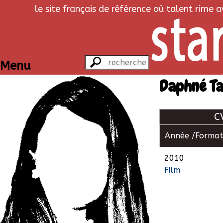
le site français de référence où talent rime 
Menu
Daphné T
C
Année /
Format
2010
Film