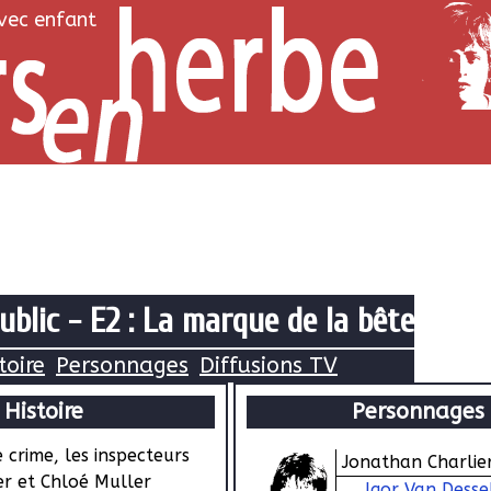
avec enfant
blic - E2 : La marque de la bête
toire
Personnages
Diffusions TV
Histoire
Personnages
 crime, les inspecteurs
Jonathan Charlie
er et Chloé Muller
Igor Van Desse