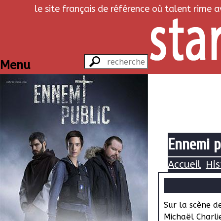
le site français de référence où talent rime 
Menu
Ennemi pu
Accueil
His
Sur la scène de
Michaël Charli