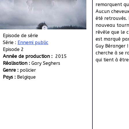
remarquent que
Aucun cheveux 
été retrouvés. 
nouveau tourn
révèle que le 
Episode de série
est marqué par
Série :
Ennemi public
Guy Béranger !
Episode 2
cherche à se r
Année de production :
2015
qui tient à êtr
Réalisation :
Gary Seghers
Genre :
policier
Pays :
Belgique