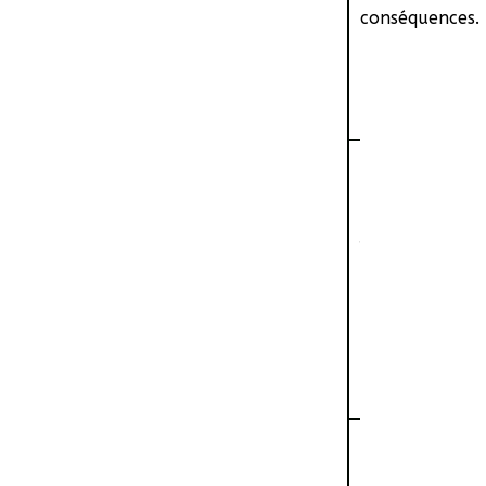
conséquences.
A la rue après
Juliette, des j
deux filles de 
de sa femme, l
Acculé par mam
logement décent
mesurer les co