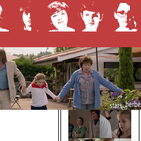
haines diffusions
Captures
télé
 diffusion à venir !