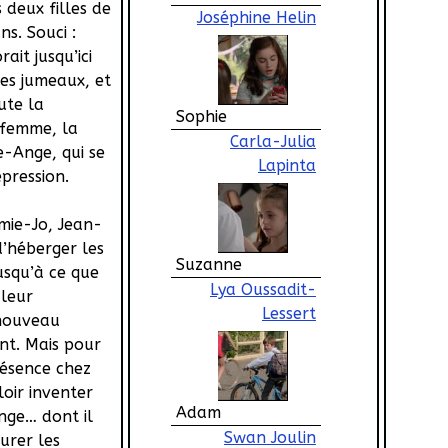
 deux filles de
Joséphine Helin
ns. Souci :
ait jusqu’ici
ces jumeaux, et
ute la
Sophie
 femme, la
Carla-Julia
-Ange, qui se
Lapinta
pression.
mie-Jo, Jean-
’héberger les
Suzanne
usqu’à ce que
Lya Oussadit-
 leur
Lessert
nouveau
nt. Mais pour
présence chez
lloir inventer
Adam
nge… dont il
Swan Joulin
urer les