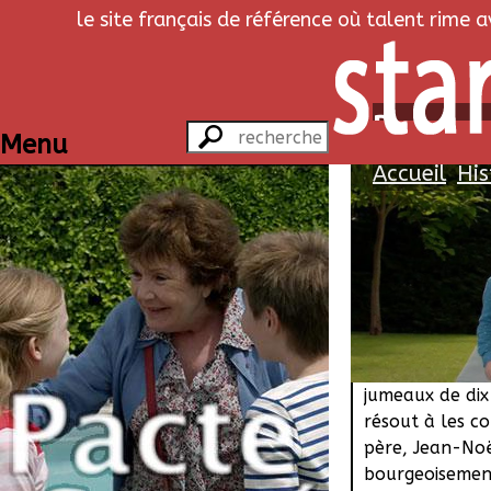
le site français de référence où talent rime 
Pacte sa
Menu
Accueil
His
Hist
A la rue après 
son immeuble,
vaillante gran
élève seule ses
enfants (Jules 
jumeaux de dix 
résout à les co
père, Jean-Noël
bourgeoisemen