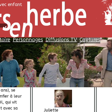
avec enfant
cré
toire
Personnages
Diffusions TV
Captures
oire
Personnages
Proc
l’incendie de
 mamie-Jo,
Aucune
d-mère qui
 deux petits-
Jules
et Juliette, des
Achille Potier
ans), se
nfier à leur
, qui vit
t avec sa
Juliette