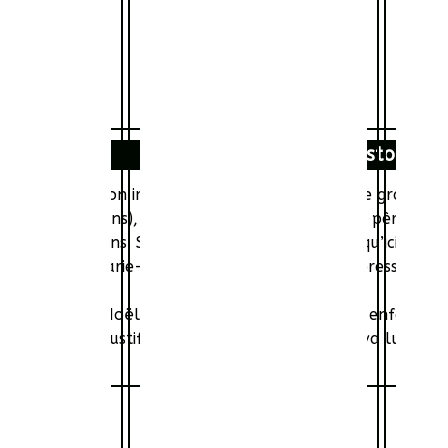
Histoire
 l’incendie de son immeuble, mamie-Jo, vaillante grand-mèr
umeaux de dix ans), se résout à les confier à leur père, J
treize et sept ans. Souci : Jean-Noël ignorait jusqu’ici l’ex
a diaphane Marie-Ange, qui se remet d’une dépression.
ie-Jo, Jean-Noël accepte d’héberger les deux enfants ju
. Mais pour justifier leur présence chez lui, il va lui fal
nséquences.