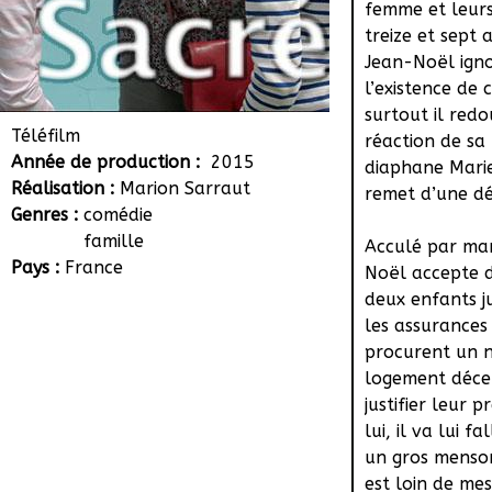
femme et leurs
treize et sept a
Jean-Noël ignor
l’existence de 
surtout il redo
Téléfilm
réaction de sa
Année de production :
2015
diaphane Marie
Réalisation :
Marion Sarraut
remet d’une dé
Genres :
comédie
famille
Acculé par ma
Pays :
France
Noël accepte d
deux enfants j
les assurances
procurent un 
logement déce
justifier leur 
lui, il va lui fa
un gros menso
est loin de mes