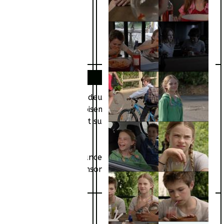
e qui élève seule ses deux petits-enfants (Jules et
ean-Noël, qui vit bourgeoisement avec sa femme et leurs
istence de ces jumeaux, et surtout il redoute la réaction
squ’à ce que les assurances leur procurent un nouveau
loir inventer un gros mensonge… dont il est loin de