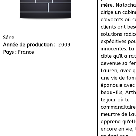
mère, Natacha,
dirige un cabin
d'avocats où c
clients ont bes
solutions radic
Série
expéditives po
Année de production :
2009
innocentés. La
Pays :
France
cible qu'il a ra
devenue sa fe
Lauren, avec q
une vie de fami
épanouie avec
beau-fils, Arth
le jour où le
commanditaire
meurtre de La
apprend qu'ell
encore en vie, 