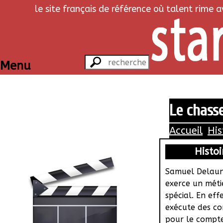
le site français de référence où talent rime 
Menu
Le chass
Accueil
His
Histoi
Samuel Delau
exerce un méti
spécial. En effe
exécute des co
pour le compt