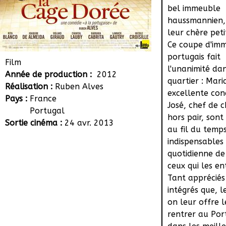
bel immeuble
haussmannien,
leur chère peti
Ce coupe d'imm
portugais fait
Film
l'unanimité dan
Année de production :
2012
quartier : Mari
Réalisation :
Ruben Alves
excellente conc
Pays :
France
José, chef de c
Portugal
hors pair, son
Sortie cinéma :
24 avr. 2013
au fil du temp
indispensables 
quotidienne de
ceux qui les en
Tant appréciés 
intégrés que, l
on leur offre l
rentrer au Por