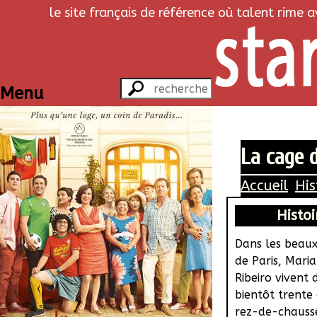
le site français de référence où talent rime 
Menu
La cage 
Accueil
His
Histoi
Dans les beaux
de Paris, Maria
Ribeiro vivent 
bientôt trente
rez-de-chauss