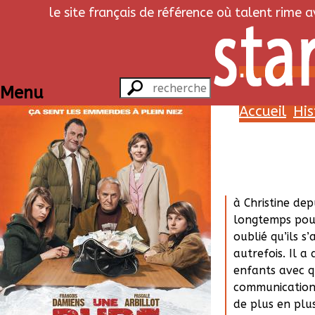
le site français de référence où talent rime 
Une pure
Menu
Accueil
His
Histoi
David Pelame 
quarantaine. Il
à Christine dep
longtemps pou
oublié qu’ils s’
autrefois. Il a
enfants avec q
communication 
de plus en plus