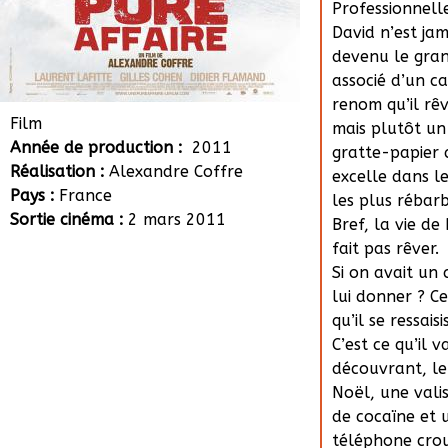
Professionnell
David n’est jam
devenu le gra
associé d’un c
renom qu’il rêv
Film
mais plutôt un
Année de production :
2011
gratte-papier 
Réalisation :
Alexandre Coffre
excelle dans l
Pays :
France
les plus rébarb
Sortie cinéma :
2 mars 2011
Bref, la vie de
fait pas rêver.
Si on avait un 
lui donner ? Ce
qu’il se ressaisi
C’est ce qu’il v
découvrant, le
Noël, une vali
de cocaïne et 
téléphone cro