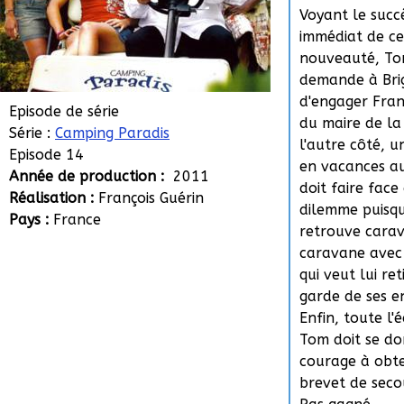
Voyant le succ
immédiat de ce
nouveauté, T
demande à Brig
d'engager Franc
Episode de série
du maire de la 
Série :
Camping Paradis
l'autre côté, 
Episode 14
en vacances a
Année de production :
2011
doit faire face
Réalisation :
François Guérin
dilemme puisqu'
Pays :
France
retrouve cara
caravane avec 
qui veut lui ret
garde de ses e
Enfin, toute l'
Tom doit se d
courage à obte
brevet de seco