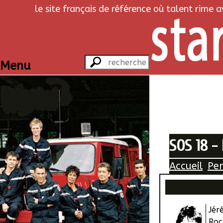
le site français de référence où talent rime 
Menu
SOS 18 -
Accueil
Pe
Jér
Roc