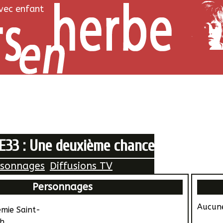
avec enfant
 E33 : Une deuxième chance
rsonnages
Diffusions TV
Personnages
Aucune
émie Saint-
h