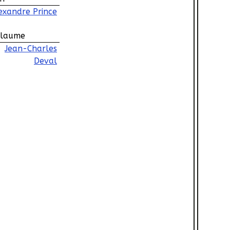
exandre Prince
llaume
Jean-Charles
Deval