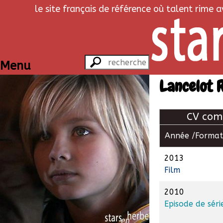
le site français de référence où talent rime 
Menu
Lancelot 
CV com
Année /
Format
2013
Film
2010
Episode de séri