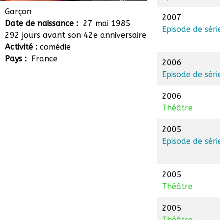
Jérôme Hardelay
Garçon
2007
Date de naissance :
27 mai 1985
Episode de séri
292 jours avant son 42e anniversaire
Activité :
comédie
Pays :
France
2006
Episode de séri
2006
Théâtre
2005
Episode de séri
2005
Théâtre
2005
Théâtre