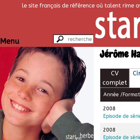
le site français de référence où talent rime 
Menu
Jérôme H
CV
C
complet
Année /
Format
2008
Episode de séri
2008
Episode de séri