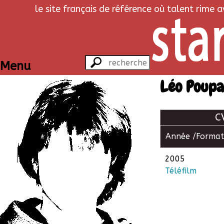
le site français de référence où talent rime 
Menu
Léo Poupa
C
Année /
Format
2005
Téléfilm