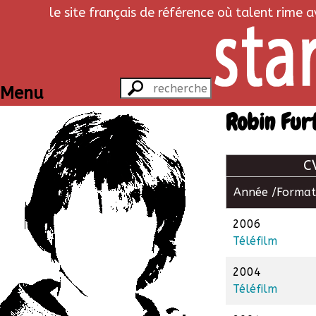
le site français de référence où talent rime 
Menu
Robin Fur
C
Année /
Format
2006
Téléfilm
2004
Téléfilm