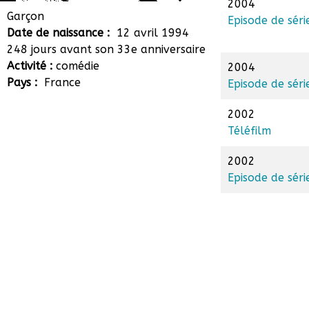
2004
Robin Furt
Garçon
Episode de séri
Date de naissance :
12 avril 1994
248 jours avant son 33e anniversaire
Activité :
comédie
2004
Pays :
France
Episode de séri
2002
Téléfilm
2002
Episode de séri