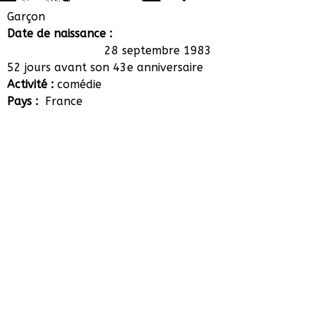
Cyprien Douais
Garçon
Date de naissance :
28 septembre 1983
52 jours avant son 43e anniversaire
Activité :
comédie
Pays :
France