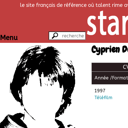
le site français de référence où talent rime 
Menu
Cyprien D
C
Année /
Format
1997
Téléfilm