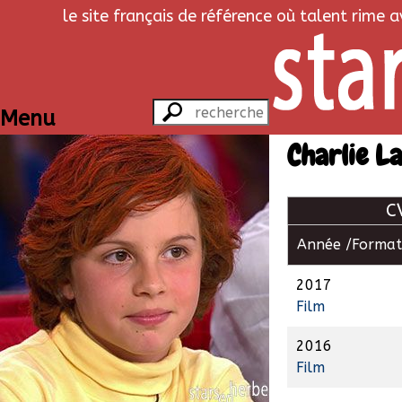
le site français de référence où talent rime 
Menu
Charlie L
C
Année /
Format
2017
Film
2016
Film