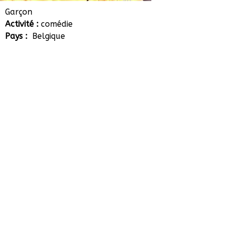
Charlie Langendries
Garçon
Activité :
comédie
Pays :
Belgique